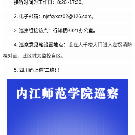
接听时间为工作日：8:20~17:30。
2. 电子邮箱：njsfxyxcz02@126.com。
3. 巡察组接访点：行知楼B321办公室。
4. 巡察意见箱设置地点：
设在大千楼大门
进入左拐消防
栓对面，此区域为监控盲区。
5.“四川码上巡”二维码